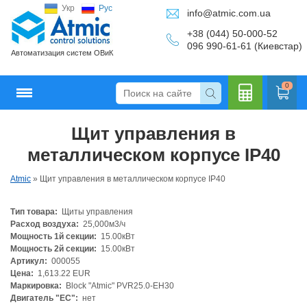
Укр
Рус
info@atmic.com.ua
+38 (044) 50-000-52
096 990-61-61 (Киевстар)
Автоматизация систем ОВиК
0
Щит управления в
Кальку
металлическом корпусе IP40
Atmic
»
Щит управления в металлическом корпусе IP40
Тип товара:
Щиты управления
лятор
Расход воздуха:
25,000м3/ч
Мощность 1й секции:
15.00кВт
Мощность 2й секции:
15.00кВт
Артикул:
000055
Цена:
1,613.22 EUR
Маркировка:
Block "Atmic" PVR25.0-EH30
Двигатель "ЕС":
нет