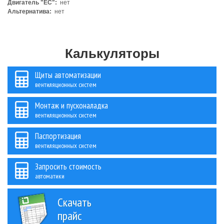
Двигатель "ЕС":
нет
Альтернатива:
нет
Калькуляторы
Щиты автоматизации
вентиляционных систем
Монтаж и пусконаладка
вентиляционных систем
Паспортизация
вентиляционных систем
Запросить стоимость
автоматики
Скачать
прайс