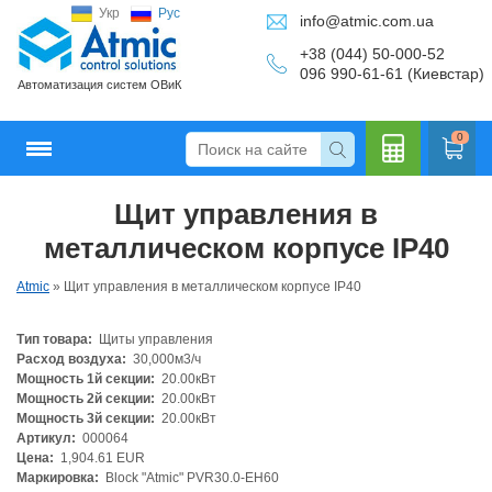
Укр
Рус
info@atmic.com.ua
+38 (044) 50-000-52
096 990-61-61 (Киевстар)
Автоматизация систем ОВиК
0
Щит управления в
Кальку
металлическом корпусе IP40
Atmic
»
Щит управления в металлическом корпусе IP40
Тип товара:
Щиты управления
лятор
Расход воздуха:
30,000м3/ч
Мощность 1й секции:
20.00кВт
Мощность 2й секции:
20.00кВт
Мощность 3й секции:
20.00кВт
Артикул:
000064
Цена:
1,904.61 EUR
Маркировка:
Block "Atmic" PVR30.0-EH60