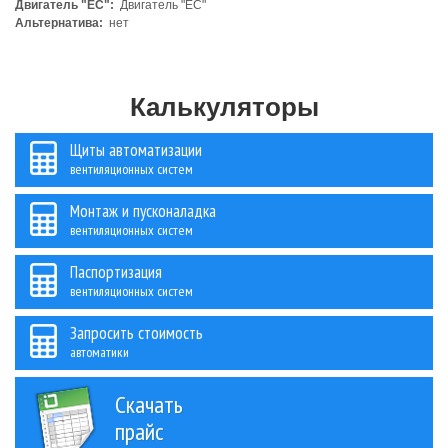
Двигатель "ЕС":
Двигатель "ЕС"
Альтернатива:
нет
Калькуляторы
Щиты автоматизации
вентиляционных систем
Монтаж и пусконаладка
вентиляционных систем
Паспортизация
вентиляционных систем
Запросить стоимость
автоматики
Скачать
прайс