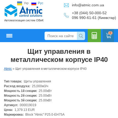
Укр
Рус
info@atmic.com.ua
+38 (044) 50-000-52
096 990-61-61 (Киевстар)
Автоматизация систем ОВиК
0
Щит управления в
Кальку
металлическом корпусе IP40
Atmic
»
Щит управления в металлическом корпусе IP40
Тип товара:
Щиты управления
лятор
Расход воздуха:
25,000м3/ч
Мощность 1й секции:
25.00кВт
Мощность 2й секции:
25.00кВт
Мощность 3й секции:
25.00кВт
Артикул:
000019019
Цена:
1,379.13 EUR
Маркировка:
Block "Atmic" P25.0-EH75A