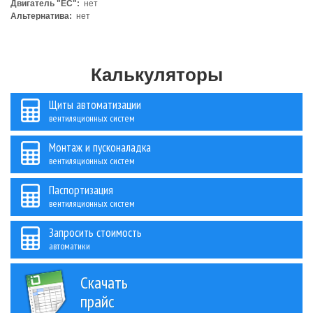
Двигатель "ЕС":
нет
Альтернатива:
нет
Калькуляторы
Щиты автоматизации
вентиляционных систем
Монтаж и пусконаладка
вентиляционных систем
Паспортизация
вентиляционных систем
Запросить стоимость
автоматики
Скачать
прайс