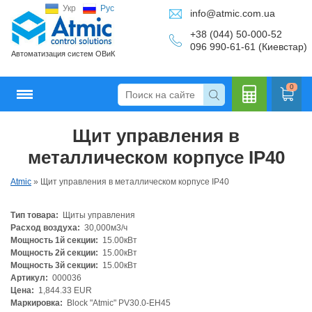
Укр
Рус
info@atmic.com.ua
+38 (044) 50-000-52
096 990-61-61 (Киевстар)
Автоматизация систем ОВиК
0
Щит управления в
Кальку
металлическом корпусе IP40
Atmic
»
Щит управления в металлическом корпусе IP40
Тип товара:
Щиты управления
лятор
Расход воздуха:
30,000м3/ч
Мощность 1й секции:
15.00кВт
Мощность 2й секции:
15.00кВт
Мощность 3й секции:
15.00кВт
Артикул:
000036
Цена:
1,844.33 EUR
Маркировка:
Block "Atmic" PV30.0-EH45