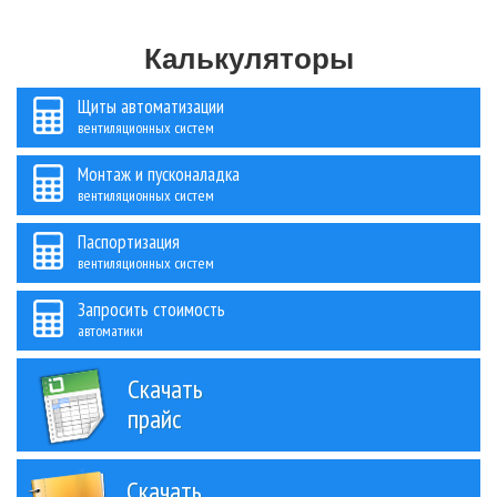
Калькуляторы
Щиты автоматизации
вентиляционных систем
Монтаж и пусконаладка
вентиляционных систем
Паспортизация
вентиляционных систем
Запросить стоимость
автоматики
Скачать
прайс
Скачать