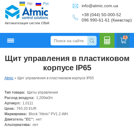
Укр
Рус
info@atmic.com.ua
+38 (044) 50-000-52
096 990-61-61 (Киевстар)
Автоматизация систем ОВиК
0
Щит управления в пластиковом
Кальку
корпусе IP65
Atmic
»
Щит управления в пластиковом корпусе IP65
Тип товара:
Щиты управления
лятор
Расход воздуха:
1,200м3/ч
Артикул:
1,0111
Цена:
765.20 EUR
Маркировка:
Block "Atmic" PV1.2-WH
Двигатель "ЕС":
нет
Альтернатива:
нет