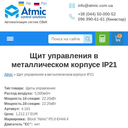
Укр
Рус
info@atmic.com.ua
+38 (044) 50-000-52
096 990-61-61 (Киевстар)
Автоматизация систем ОВиК
0
Щит управления в
Кальку
металлическом корпусе IP21
Atmic
»
Щит управления в металлическом корпусе IP21
Тип товара:
Щиты управления
лятор
Расход воздуха:
5,000м3/ч
Мощность 1й секции:
22.20кВт
Мощность 2й секции:
22.20кВт
Артикул:
4.181
Цена:
1,212.17 EUR
Маркировка:
Block "Atmic" P5.0-EH44.4
Двигатель "ЕС":
нет