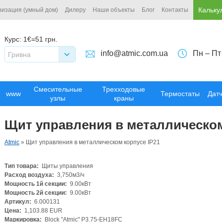
Кальку
ризация (умный дом)
Дилеру
Наши объекты
Блог
Контакты
Курс:
1€=51 грн.
info@atmic.com.ua
Пн – Пт
Гривна
Смесительные
Трехходовые
www
Термостаты
Дат
узлы
краны
Щит управления в металлическом
Atmic
»
Щит управления в металлическом корпусе IP21
Тип товара:
Щиты управления
Расход воздуха:
3,750м3/ч
Мощность 1й секции:
9.00кВт
Мощность 2й секции:
9.00кВт
Артикул:
6.000131
Цена:
1,103.88 EUR
Маркировка:
Block "Atmic" P3.75-EH18FC