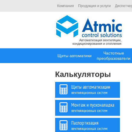
Компания
Продукция и услуги
Диспетче
Автоматизация вентиляции,
кондиционирования и отопления
Частотные
Щиты автоматики
преобразователи
Калькуляторы
Щиты автоматизации
вентиляционных систем
Монтаж и пусконаладка
вентиляционных систем
Паспортизация
вентиляционных систем