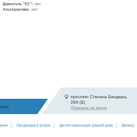
Двигатель "ЕС":
нет
Альтернатива:
нет
проспект Степана Бандеры,
28А (Б)
щены.
Показать на карте
ания
Продукция и услуги
Диспетчеризация (умный дом)
Дилеру