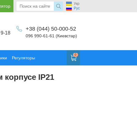
Укр
лятор
Рус
+38 (044) 50-000-52
 9-18
096 990-61-61 (Киевстар)
0
чики
Регуляторы
 корпусе IP21