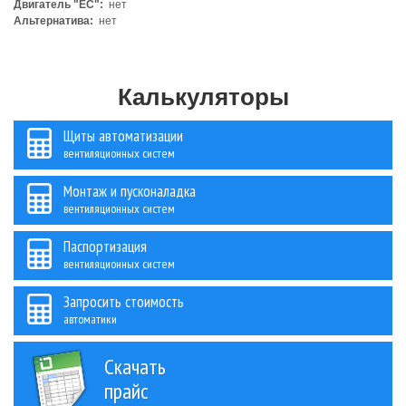
Двигатель "ЕС":
нет
Альтернатива:
нет
Калькуляторы
Щиты автоматизации
вентиляционных систем
Монтаж и пусконаладка
вентиляционных систем
Паспортизация
вентиляционных систем
Запросить стоимость
автоматики
Скачать
прайс