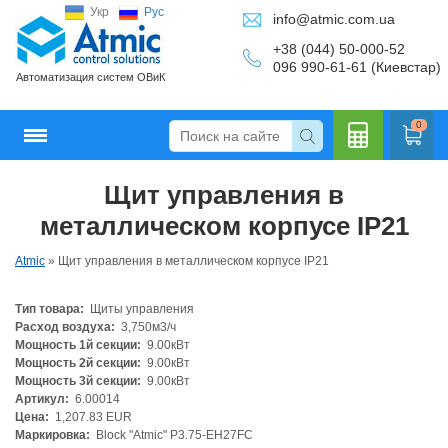
Укр
Рус
info@atmic.com.ua
+38 (044) 50-000-52
096 990-61-61 (Киевстар)
Автоматизация систем ОВиК
0
Щит управления в
Кальку
металлическом корпусе IP21
Atmic
»
Щит управления в металлическом корпусе IP21
Тип товара:
Щиты управления
лятор
Расход воздуха:
3,750м3/ч
Мощность 1й секции:
9.00кВт
Мощность 2й секции:
9.00кВт
Мощность 3й секции:
9.00кВт
Артикул:
6.00014
Цена:
1,207.83 EUR
Маркировка:
Block "Atmic" P3.75-EH27FC