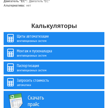
Двигатель "ЕС":
Двигатель "ЕС"
Альтернатива:
нет
Калькуляторы
Щиты автоматизации
вентиляционных систем
Монтаж и пусконаладка
вентиляционных систем
Паспортизация
вентиляционных систем
Запросить стоимость
автоматики
Скачать
прайс