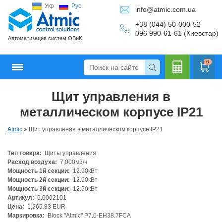
Укр
Рус
info@atmic.com.ua
+38 (044) 50-000-52
096 990-61-61 (Киевстар)
Автоматизация систем ОВиК
0
Щит управления в
Кальку
металлическом корпусе IP21
Atmic
»
Щит управления в металлическом корпусе IP21
Тип товара:
Щиты управления
лятор
Расход воздуха:
7,000м3/ч
Мощность 1й секции:
12.90кВт
Мощность 2й секции:
12.90кВт
Мощность 3й секции:
12.90кВт
Артикул:
6.0002101
Цена:
1,265.83 EUR
Маркировка:
Block "Atmic" P7.0-EH38.7FCA