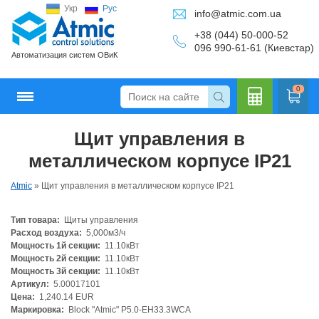
Укр
Рус
info@atmic.com.ua
+38 (044) 50-000-52
096 990-61-61 (Киевстар)
Автоматизация систем ОВиК
0
Щит управления в
Кальку
металлическом корпусе IP21
Atmic
»
Щит управления в металлическом корпусе IP21
Тип товара:
Щиты управления
лятор
Расход воздуха:
5,000м3/ч
Мощность 1й секции:
11.10кВт
Мощность 2й секции:
11.10кВт
Мощность 3й секции:
11.10кВт
Артикул:
5.00017101
Цена:
1,240.14 EUR
Маркировка:
Block "Atmic" P5.0-EH33.3WCA