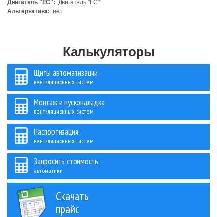
Двигатель "ЕС":
Двигатель "ЕС"
Альтернатива:
нет
Калькуляторы
Щиты автоматизации
вентиляционных систем
Монтаж и пусконаладка
вентиляционных систем
Паспортизация
вентиляционных систем
Запросить стоимость
автоматики
Скачать
прайс