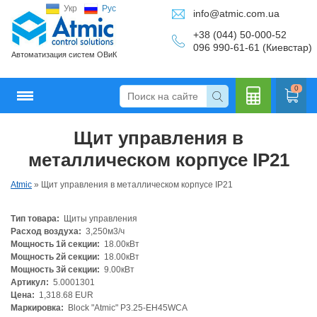
Укр
Рус
info@atmic.com.ua
+38 (044) 50-000-52
096 990-61-61 (Киевстар)
Автоматизация систем ОВиК
0
Щит управления в
Кальку
металлическом корпусе IP21
Atmic
»
Щит управления в металлическом корпусе IP21
Тип товара:
Щиты управления
лятор
Расход воздуха:
3,250м3/ч
Мощность 1й секции:
18.00кВт
Мощность 2й секции:
18.00кВт
Мощность 3й секции:
9.00кВт
Артикул:
5.0001301
Цена:
1,318.68 EUR
Маркировка:
Block "Atmic" P3.25-EH45WCA