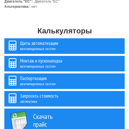
Двигатель "ЕС":
Двигатель "ЕС"
Альтернатива:
нет
Калькуляторы
Щиты автоматизации
вентиляционных систем
Монтаж и пусконаладка
вентиляционных систем
Паспортизация
вентиляционных систем
Запросить стоимость
автоматики
Скачать
прайс