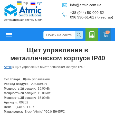
Укр
Рус
info@atmic.com.ua
+38 (044) 50-000-52
096 990-61-61 (Киевстар)
Автоматизация систем ОВиК
0
Щит управления в
Кальку
металлическом корпусе IP40
Atmic
»
Щит управления в металлическом корпусе IP40
Тип товара:
Щиты управления
лятор
Расход воздуха:
20,000м3/ч
Мощность 1й секции:
15.00кВт
Мощность 2й секции:
15.00кВт
Мощность 3й секции:
15.00кВт
Артикул:
00202
Цена:
1,448.59 EUR
Маркировка:
Block "Atmic" P20.0-EH45FC