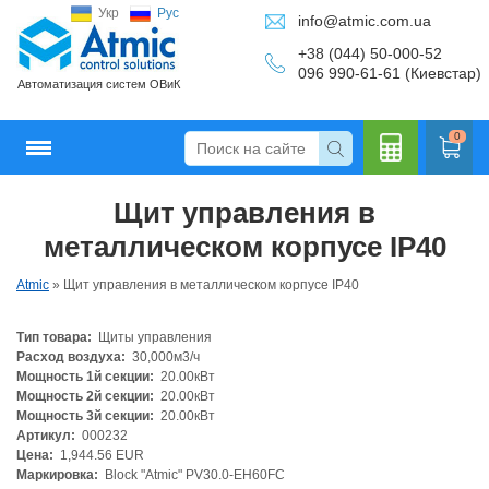
Укр
Рус
info@atmic.com.ua
+38 (044) 50-000-52
096 990-61-61 (Киевстар)
Автоматизация систем ОВиК
0
Щит управления в
Кальку
металлическом корпусе IP40
Atmic
»
Щит управления в металлическом корпусе IP40
Тип товара:
Щиты управления
лятор
Расход воздуха:
30,000м3/ч
Мощность 1й секции:
20.00кВт
Мощность 2й секции:
20.00кВт
Мощность 3й секции:
20.00кВт
Артикул:
000232
Цена:
1,944.56 EUR
Маркировка:
Block "Atmic" PV30.0-EH60FC