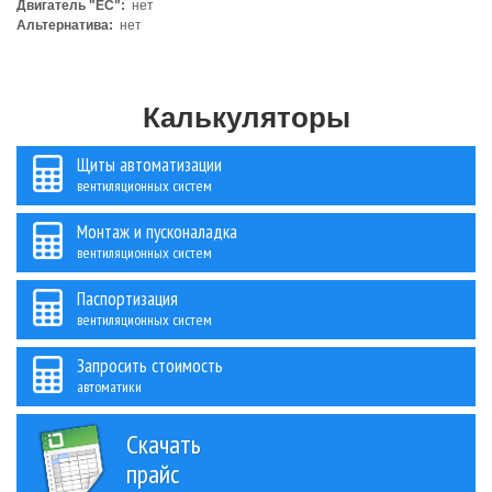
Двигатель "ЕС":
нет
Альтернатива:
нет
Калькуляторы
Щиты автоматизации
вентиляционных систем
Монтаж и пусконаладка
вентиляционных систем
Паспортизация
вентиляционных систем
Запросить стоимость
автоматики
Скачать
прайс