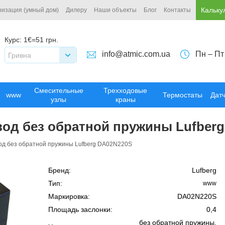
Кальку
ризация (умный дом)
Дилеру
Наши объекты
Блог
Контакты
Курс:
1€=51 грн.
info@atmic.com.ua
Пн – Пт
Гривна
Смесительные
Трехходовые
www
Термостаты
Дат
узлы
краны
вод без обратной пружины Lufber
од без обратной пружины Lufberg DA02N220S
Бренд:
Lufberg
Тип:
www
Маркировка:
DA02N220S
Площадь заслонки:
0,4
без обратной пружины,