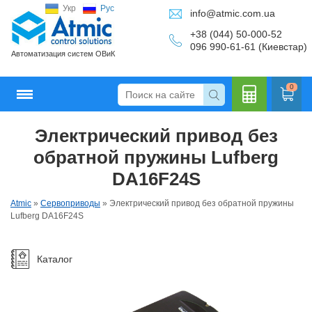
Укр
Рус
info@atmic.com.ua
+38 (044) 50-000-52
096 990-61-61 (Киевстар)
Автоматизация систем ОВиК
0
Электрический привод без
Кальку
обратной пружины Lufberg
DA16F24S
Atmic
»
Сервоприводы
»
Электрический привод без обратной пружины
лятор
Lufberg DA16F24S
Каталог