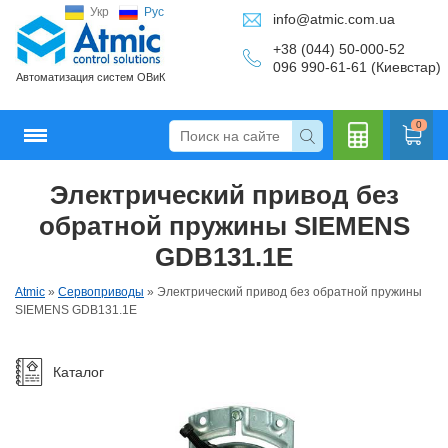
Укр
Рус
info@atmic.com.ua
+38 (044) 50-000-52
096 990-61-61 (Киевстар)
Автоматизация систем ОВиК
0
Электрический привод без
Кальку
обратной пружины SIEMENS
GDB131.1E
Atmic
»
Сервоприводы
»
Электрический привод без обратной пружины
лятор
SIEMENS GDB131.1E
Каталог