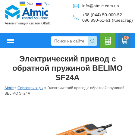
Укр
Рус
info@atmic.com.ua
+38 (044) 50-000-52
096 990-61-61 (Киевстар)
Автоматизация систем ОВиК
0
Электрический привод с
Кальку
обратной пружиной BELIMO
SF24A
Atmic
»
Сервоприводы
»
Электрический привод с обратной пружиной
лятор
BELIMO SF24A