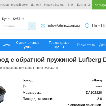
Кальку
ризация (умный дом)
Дилеру
Наши объекты
Блог
Контакты
Курс:
1€=51 грн.
info@atmic.com.ua
Пн – Пт
Гривна
Смесительные
Трехходовые
www
Термостаты
Дат
узлы
краны
од с обратной пружиной Lufberg 
од с обратной пружиной Lufberg DA10S220
Бренд:
Lufberg
Тип:
www
Маркировка:
DA10S220
Площадь заслонки:
2,0
c обратной пружиной,