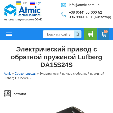
Укр
Рус
info@atmic.com.ua
+38 (044) 50-000-52
096 990-61-61 (Киевстар)
Автоматизация систем ОВиК
0
Электрический привод с
Кальку
обратной пружиной Lufberg
DA15S24S
Atmic
»
Сервоприводы
»
Электрический привод с обратной пружиной
лятор
Lufberg DA15S24S
Каталог