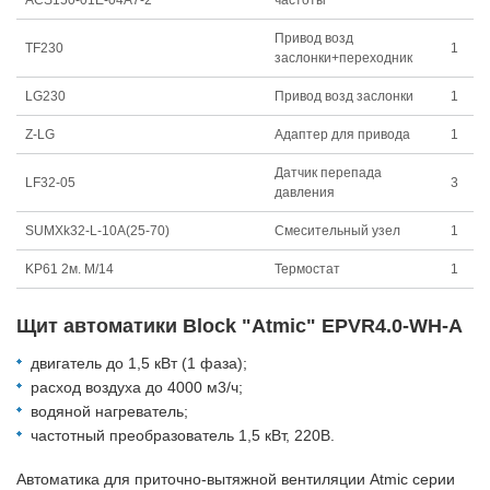
ACS150-01E-04A7-2
частоты
Привод возд
TF230
1
заслонки+переходник
LG230
Привод возд заслонки
1
Z-LG
Адаптер для привода
1
Датчик перепада
LF32-05
3
давления
SUMXk32-L-10A(25-70)
Смесительный узел
1
KP61 2м. M/14
Термостат
1
Щит автоматики Block "Atmic" EPVR4.0-WH-A
двигатель до 1,5 кВт (1 фаза);
расход воздуха до 4000 м3/ч;
водяной нагреватель;
частотный преобразователь 1,5 кВт, 220В.
Автоматика для приточно-вытяжной вентиляции Atmiс серии