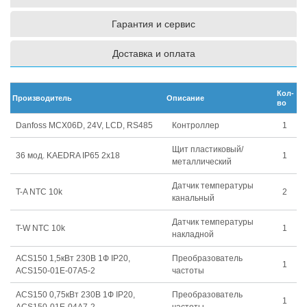
Гарантия и сервис
Доставка и оплата
Кол-
Производитель
Описание
во
Danfoss MCX06D, 24V, LCD, RS485
Контроллер
1
Щит пластиковый/
36 мод. KAEDRA IP65 2х18
1
металлический
Датчик температуры
T-A NTC 10k
2
канальный
Датчик температуры
T-W NTC 10k
1
накладной
ACS150 1,5кВт 230В 1Ф IP20,
Преобразователь
1
ACS150-01E-07A5-2
частоты
ACS150 0,75кВт 230В 1Ф IP20,
Преобразователь
1