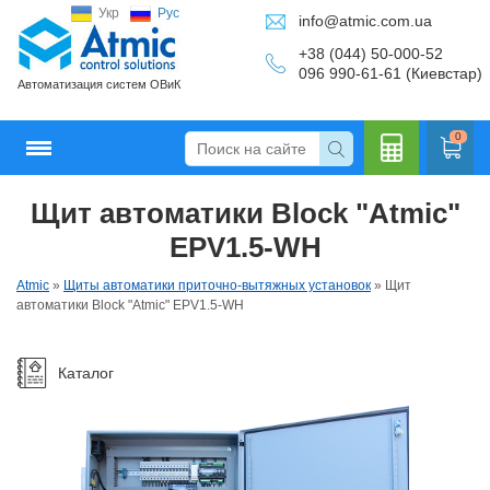
Укр
Рус
info@atmic.com.ua
+38 (044) 50-000-52
096 990-61-61 (Киевстар)
Автоматизация систем ОВиК
0
Щит автоматики Block "Atmic"
Кальку
EPV1.5-WH
Atmic
»
Щиты автоматики приточно-вытяжных установок
»
Щит
автоматики Block "Atmic" EPV1.5-WH
лятор
Каталог