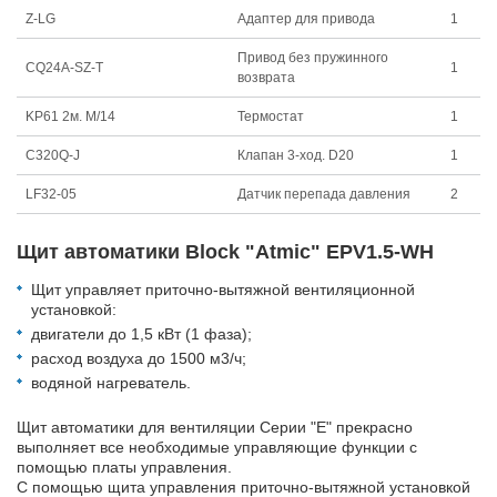
Z-LG
Адаптер для привода
1
Привод без пружинного
CQ24A-SZ-T
1
возврата
KP61 2м. M/14
Термостат
1
C320Q-J
Клапан 3-ход. D20
1
LF32-05
Датчик перепада давления
2
Щит автоматики Block "Atmic" EPV1.5-WH
Щит управляет приточно-вытяжной вентиляционной
установкой:
двигатели до 1,5 кВт (1 фаза);
расход воздуха до 1500 м3/ч;
водяной нагреватель.
Щит автоматики для вентиляции Серии "Е" прекрасно
выполняет все необходимые управляющие функции с
помощью платы управления.
С помощью щита управления приточно-вытяжной установкой