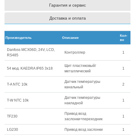
Гарантия и сервис
Доставка и оплата
Кол-
Производитель
Описание
во
Danfoss MCX06D, 24V, LCD,
Контроллер
1
RS485
Щит пластиковый/
54 мод. KAEDRA IP65 3х18
1
металлический
Датчик температуры
T-A NTC 10k
2
канальный
Датчик температуры
T-W NTC 10k
1
накладной
Привод возд
TF230
1
заслонки+переходник
LG230
Привод возд заслонки
1