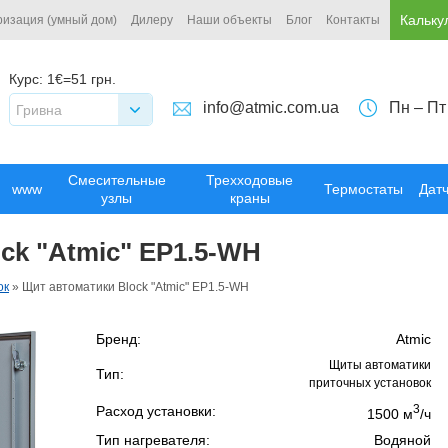
Кальку
ризация (умный дом)
Дилеру
Наши объекты
Блог
Контакты
Курс:
1€=51 грн.
info@atmic.com.ua
Пн – Пт
Гривна
Смесительные
Трехходовые
www
Термостаты
Дат
узлы
краны
ck "Atmic" EP1.5-WH
ок
»
Щит автоматики Block "Atmic" EP1.5-WH
Бренд:
Atmic
Щиты автоматики
Тип:
приточных установок
3
Расход установки:
1500 м
/ч
Тип нагревателя:
Водяной