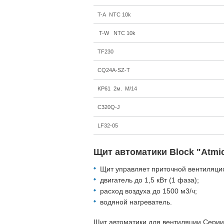
T-A NTC 10k
T-W NTC 10k
TF230
CQ24A-SZ-T
KP61 2м. M/14
C320Q-J
LF32-05
Щит автоматики Block "Atmi
Щит управляет приточной вентиляци
двигатель до 1,5 кВт (1 фаза);
расход воздуха до 1500 м3/ч;
водяной нагреватель.
Щит автоматики для вентиляции Сери