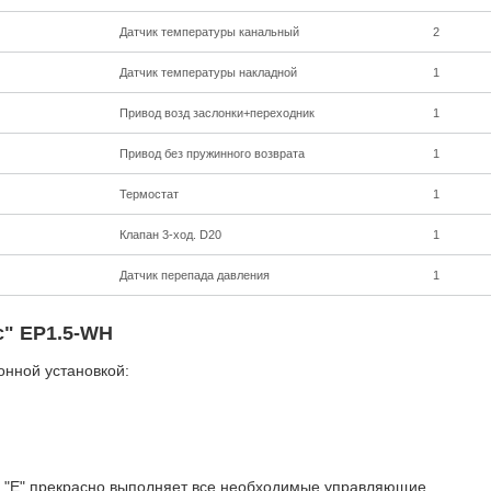
Датчик температуры канальный
2
Датчик температуры накладной
1
Привод возд заслонки+переходник
1
Привод без пружинного возврата
1
Термостат
1
Клапан 3-ход. D20
1
Датчик перепада давления
1
c" EP1.5-WH
онной установкой:
и "Е" прекрасно выполняет все необходимые управляющие