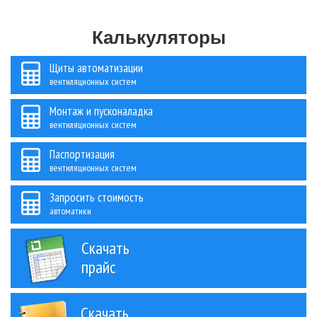
Калькуляторы
Щиты автоматизации
вентиляционных систем
Монтаж и пусконаладка
вентиляционных систем
Паспортизация
вентиляционных систем
Запросить стоимость
автоматики
Скачать
прайс
Скачать