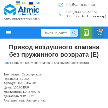
Укр
Рус
info@atmic.com.ua
+38 (044) 50-000-52
096 990-61-61 (Киевстар)
Автоматизация систем ОВиК
0
Привод воздушного клапана
Кальку
без пружинного возврата (E)
Atmic
»
Привод воздушного клапана без пружинного возврата (E)
Тип товара:
Сервоприводы
лятор
Площадь:
3.20м2
Артикул:
DA16MA220e
Цена:
105.00 EUR
Маркировка:
DA16MA220
Двигатель "ЕС":
нет
Альтернатива:
Альтернатива