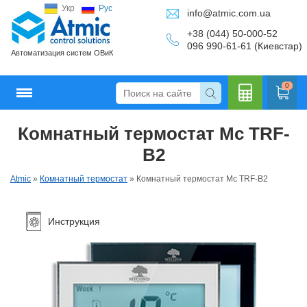
Укр
Рус
info@atmic.com.ua
+38 (044) 50-000-52
096 990-61-61 (Киевстар)
Автоматизация систем ОВиК
0
Комнатный термостат Mc TRF-
Кальку
B2
Atmic
»
Комнатный термостат
»
Комнатный термостат Mc TRF-B2
лятор
Инструкция