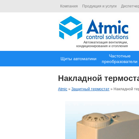
Компания
Продукция и услуги
Диспетче
Автоматизация вентиляции,
кондиционирования и отопления
Частотные
Щиты автоматики
преобразователи
Накладной термоста
Atmic
»
Защитный термостат
»
Накладной те