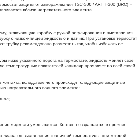
ермостат защиты от замораживания TSC-300 / ARTH-300 (BRC) –
навливается вблизи нагревательного элемента.
му, включающую коробку с ручкой регулирования и выставления
рубку с низкокипящей жидкостью и датчик. При установке термостат
от трубку рекомендовано разместить так, чтобы избежать ее
ры ниже указанного порога на термостате, жидкость меняет свое
ию температурных показателей капилляр проявляет по всей своей
 контакта, вследствие чего происходят следующие защитные
ию нагревательного водного элемента:
анал;
ние жидкости уменьшается. Контакт возвращается в прежнее
н диапазон выставления граничной температуры, при которой