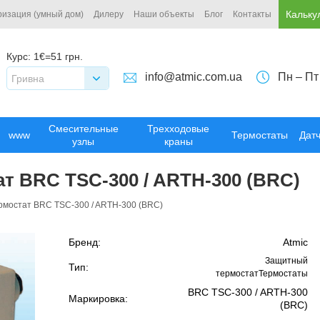
Кальку
ризация (умный дом)
Дилеру
Наши объекты
Блог
Контакты
Курс:
1€=51 грн.
info@atmic.com.ua
Пн – Пт
Гривна
Смесительные
Трехходовые
www
Термостаты
Дат
узлы
краны
т BRC TSC-300 / ARTH-300 (BRC)
рмостат BRC TSC-300 / ARTH-300 (BRC)
Бренд:
Atmic
Защитный
Тип:
термостатТермостаты
BRC TSC-300 / ARTH-300
Маркировка:
(BRC)