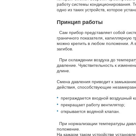
работу системы кондиционирования. Т
одно из таких устройств, которое уста
Принцип работы
Сам прибор представляет собой систе
граничного показателя, капиллярную т
можно крепить в любом положении. А в
загибов.
При охлаждении воздуха до температу
давление. Чувствительность к изменен
длине.
Смена давления приводит к замыканию
действия, способствующие незамерзан
преграждается входной воздушный к
прекращает работу вентилятор;
открывается водяной клапан.
При нормализации температуры давле
положение.
На каждом таком устройстве установле