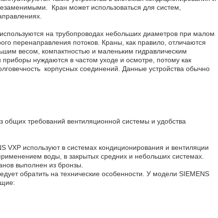
незаменимыми. Кран может использоваться для систем,
аправлениях.
используются на трубопроводах небольших диаметров при малом
рого перенаправления потоков. Краны, как правило, отличаются
льшим весом, компактностью и маленьким гидравлическим
и приборы нуждаются в частом уходе и осмотре, потому как
долговечность корпусных соединений. Данные устройства обычно
з общих требований вентиляционной системы и удобства
S VXP используют в системах кондиционирования и вентиляции
применением воды, в закрытых средних и небольших системах.
нов выполнен из бронзы.
едует обратить на технические особенности. У модели SIEMENS
ющие: