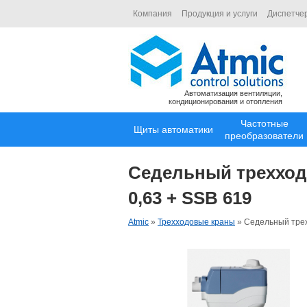
Компания
Продукция и услуги
Диспетче
Автоматизация вентиляции,
кондиционирования и отопления
Частотные
Щиты автоматики
преобразователи
Седельный трехходо
0,63 + SSB 619
Atmic
»
Трехходовые краны
»
Седельный трех