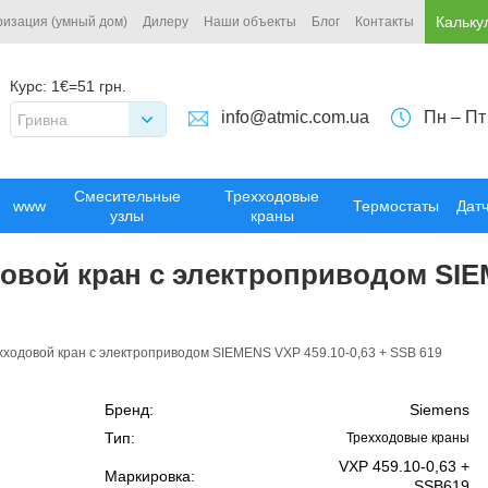
Кальку
ризация (умный дом)
Дилеру
Наши объекты
Блог
Контакты
Курс:
1€=51 грн.
info@atmic.com.ua
Пн – Пт
Гривна
Смесительные
Трехходовые
www
Термостаты
Дат
узлы
краны
вой кран с электроприводом SIE
ходовой кран с электроприводом SIEMENS VXP 459.10-0,63 + SSB 619
Бренд:
Siemens
Тип:
Трехходовые краны
VXP 459.10-0,63 +
Маркировка:
SSB619