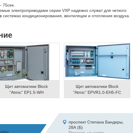
 75сек.
емые электроприводами серии VXP надежно служат для четкого
 в системах кондиционирования, вентиляции и отопления воздуха.
ние
Щит автоматики Block
Щит автоматики Block
"Atmic" EP1.5-WH
"Atmic" EPVR1.0-EH5-FC
проспект Степана Бандеры,
28А (Б)
щены.
Показать на карте