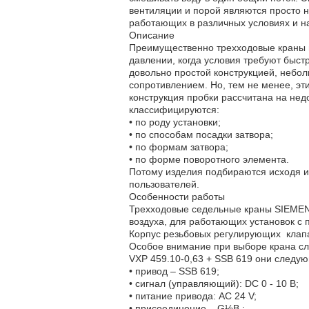
вентиляции и порой являются просто 
работающих в различных условиях и н
Описание
Преимущественно трехходовые краны 
давлении, когда условия требуют быст
довольно простой конструкцией, небо
сопротивлением. Но, тем не менее, эт
конструкция пробки рассчитана на не
классифицируются:
•
по роду установки;
•
по способам посадки затвора;
•
по формам затвора;
•
по форме поворотного элемента.
Потому изделия подбираются исходя и
пользователей.
Особенности работы
Трехходовые седельные краны SIEMEN
воздуха, для работающих установок с 
Корпус резьбовых регулирующих клапа
Особое внимание при выборе крана сл
VXP 459.10-0,63 + SSB 619 они следу
•
привод – SSB 619;
•
сигнал (управляющий): DC 0 - 10 B;
•
питание привода: AC 24 V;
•
присоединение – G½B ;