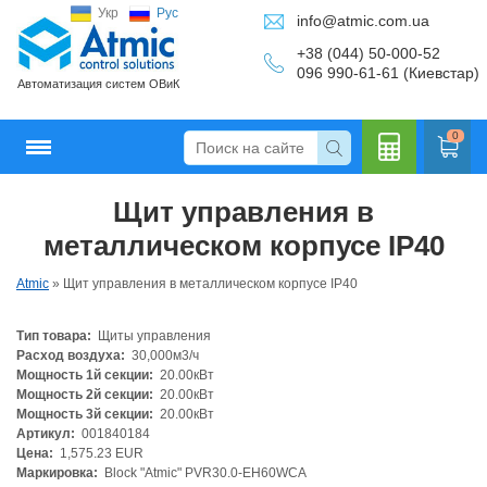
Укр
Рус
info@atmic.com.ua
+38 (044) 50-000-52
096 990-61-61 (Киевстар)
Автоматизация систем ОВиК
0
Щит управления в
Кальку
металлическом корпусе IP40
Atmic
»
Щит управления в металлическом корпусе IP40
Тип товара:
Щиты управления
лятор
Расход воздуха:
30,000м3/ч
Мощность 1й секции:
20.00кВт
Мощность 2й секции:
20.00кВт
Мощность 3й секции:
20.00кВт
Артикул:
001840184
Цена:
1,575.23 EUR
Маркировка:
Block "Atmic" PVR30.0-EH60WCA