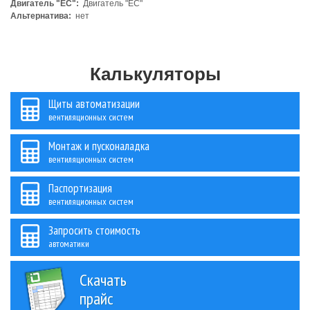
Двигатель "ЕС":
Двигатель "ЕС"
Альтернатива:
нет
Калькуляторы
Щиты автоматизации
вентиляционных систем
Монтаж и пусконаладка
вентиляционных систем
Паспортизация
вентиляционных систем
Запросить стоимость
автоматики
Скачать
прайс