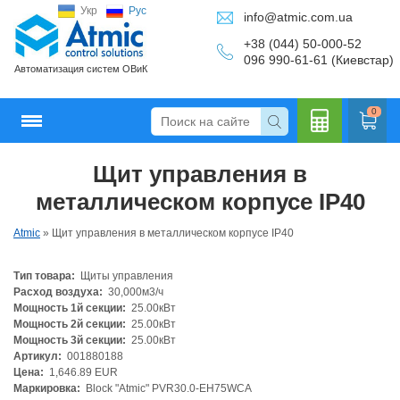
Укр
Рус
info@atmic.com.ua
+38 (044) 50-000-52
096 990-61-61 (Киевстар)
Автоматизация систем ОВиК
0
Щит управления в
Кальку
металлическом корпусе IP40
Atmic
»
Щит управления в металлическом корпусе IP40
Тип товара:
Щиты управления
лятор
Расход воздуха:
30,000м3/ч
Мощность 1й секции:
25.00кВт
Мощность 2й секции:
25.00кВт
Мощность 3й секции:
25.00кВт
Артикул:
001880188
Цена:
1,646.89 EUR
Маркировка:
Block "Atmic" PVR30.0-EH75WCA