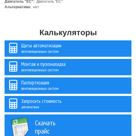
Двигатель "ЕС":
Двигатель "ЕС"
Альтернатива:
нет
Калькуляторы
Щиты автоматизации
вентиляционных систем
Монтаж и пусконаладка
вентиляционных систем
Паспортизация
вентиляционных систем
Запросить стоимость
автоматики
Скачать
прайс