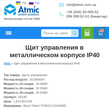
Укр
Рус
info@atmic.com.ua
+38 (044) 50-000-52
096 990-61-61 (Киевстар)
Автоматизация систем ОВиК
0
Щит управления в
Кальку
металлическом корпусе IP40
Atmic
»
Щит управления в металлическом корпусе IP40
Тип товара:
Щиты управления
лятор
Расход воздуха:
20,000м3/ч
Мощность 1й секции:
30.00кВт
Мощность 2й секции:
30.00кВт
Мощность 3й секции:
30.00кВт
Артикул:
00190
Цена:
1,814.88 EUR
Маркировка:
Block "Atmic" PVR20.0-EH90WC