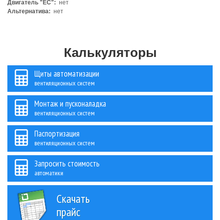
Двигатель "ЕС":
нет
Альтернатива:
нет
Калькуляторы
Щиты автоматизации
вентиляционных систем
Монтаж и пусконаладка
вентиляционных систем
Паспортизация
вентиляционных систем
Запросить стоимость
автоматики
Скачать
прайс