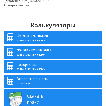
Двигатель "ЕС":
Двигатель "ЕС"
Альтернатива:
нет
Калькуляторы
Щиты автоматизации
вентиляционных систем
Монтаж и пусконаладка
вентиляционных систем
Паспортизация
вентиляционных систем
Запросить стоимость
автоматики
Скачать
прайс