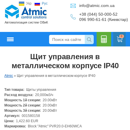
Укр
Рус
info@atmic.com.ua
+38 (044) 50-000-52
096 990-61-61 (Киевстар)
Автоматизация систем ОВиК
0
Щит управления в
Кальку
металлическом корпусе IP40
Atmic
»
Щит управления в металлическом корпусе IP40
Тип товара:
Щиты управления
лятор
Расход воздуха:
20,000м3/ч
Мощность 1й секции:
20.00кВт
Мощность 2й секции:
20.00кВт
Мощность 3й секции:
20.00кВт
Артикул:
001580158
Цена:
1,422.60 EUR
Маркировка:
Block "Atmic" PVR20.0-EH60WCA