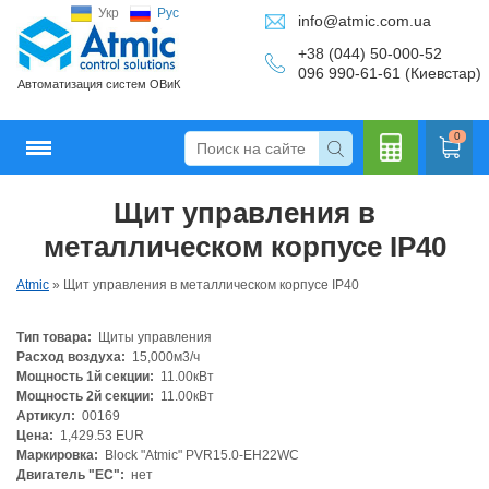
Укр
Рус
info@atmic.com.ua
+38 (044) 50-000-52
096 990-61-61 (Киевстар)
Автоматизация систем ОВиК
0
Щит управления в
Кальку
металлическом корпусе IP40
Atmic
»
Щит управления в металлическом корпусе IP40
Тип товара:
Щиты управления
лятор
Расход воздуха:
15,000м3/ч
Мощность 1й секции:
11.00кВт
Мощность 2й секции:
11.00кВт
Артикул:
00169
Цена:
1,429.53 EUR
Маркировка:
Block "Atmic" PVR15.0-EH22WC
Двигатель "ЕС":
нет