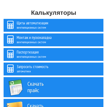
Калькуляторы
Щиты автоматизации
вентиляционных систем
Монтаж и пусконаладка
вентиляционных систем
Паспортизация
вентиляционных систем
Запросить стоимость
автоматики
Скачать
прайс
Скачать