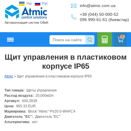
Укр
Рус
info@atmic.com.ua
+38 (044) 50-000-52
096 990-61-61 (Киевстар)
Автоматизация систем ОВиК
0
Щит управления в пластиковом
Кальку
корпусе IP65
Atmic
»
Щит управления в пластиковом корпусе IP65
Тип товара:
Щиты управления
лятор
Расход воздуха:
20,000м3/ч
Артикул:
000,3838
Цена:
965.33 EUR
Маркировка:
Block "Atmic" PV20.0-WHFCA
Двигатель "ЕС":
Двигатель "ЕС"
Альтернатива:
нет