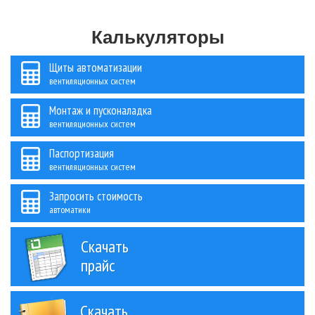
Калькуляторы
Щиты автоматизации
вентиляционных систем
Монтаж и пусконаладка
вентиляционных систем
Паспортизация
вентиляционных систем
Запросить стоимость
автоматики
Скачать
прайс
Скачать