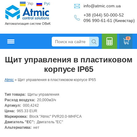
Укр
Рус
info@atmic.com.ua
+38 (044) 50-000-52
096 990-61-61 (Киевстар)
Автоматизация систем ОВиК
0
Щит управления в пластиковом
Кальку
корпусе IP65
Atmic
»
Щит управления в пластиковом корпусе IP65
Тип товара:
Щиты управления
лятор
Расход воздуха:
20,000м3/ч
Артикул:
000,4242
Цена:
965.33 EUR
Маркировка:
Block "Atmic" PVR20.0-WHFCA
Двигатель "ЕС":
Двигатель "ЕС"
Альтернатива:
нет