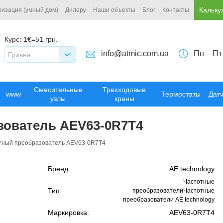
Кальку
ризация (умный дом)
Дилеру
Наши объекты
Блог
Контакты
Курс:
1€=51 грн.
info@atmic.com.ua
Пн – Пт
Гривна
Смесительные
Трехходовые
www
Термостаты
Дат
узлы
краны
зователь AEV63-0R7T4
тный преобразователь AEV63-0R7T4
Бренд:
AE technology
Частотные
Тип:
преобразователиЧастотные
преобразователи AE technology
Маркировка:
AEV63-0R7T4