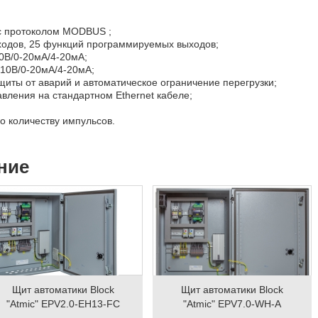
 с протоколом MODBUS ;
ов, 25 функций программируемых выходов;
0В/0-20мА/4-20мА;
10В/0-20мА/4-20мА;
 от аварий и автоматическое ограничение перегрузки;
ения на стандартном Ethernet кабеле;
 количеству импульсов.
ние
Щит автоматики Block
Щит автоматики Block
"Atmic" EPV2.0-EH13-FC
"Atmic" EPV7.0-WH-A