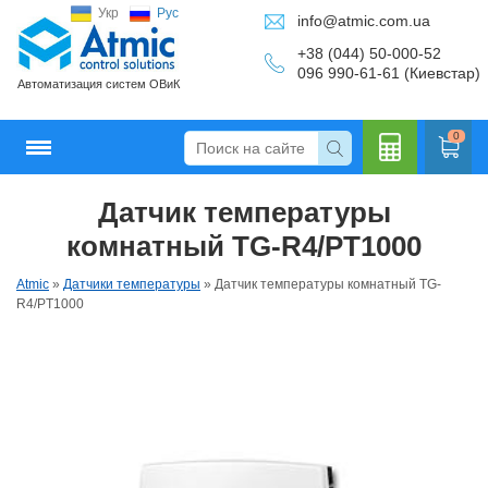
Укр
Рус
info@atmic.com.ua
+38 (044) 50-000-52
096 990-61-61 (Киевстар)
Автоматизация систем ОВиК
0
Датчик температуры
Кальку
комнатный TG-R4/PT1000
Atmic
»
Датчики температуры
»
Датчик температуры комнатный TG-
R4/PT1000
лятор