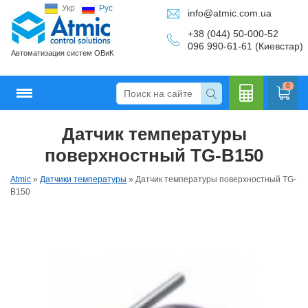
Укр
Рус
info@atmic.com.ua
+38 (044) 50-000-52
096 990-61-61 (Киевстар)
Автоматизация систем ОВиК
0
Датчик температуры
Кальку
поверхностный TG-B150
Atmic
»
Датчики температуры
»
Датчик температуры поверхностный TG-
B150
лятор