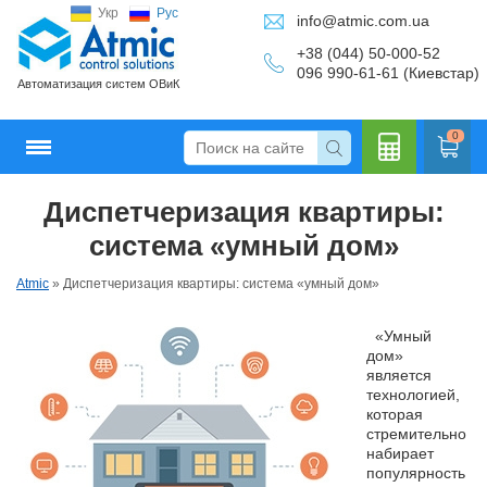
Укр
Рус
info@atmic.com.ua
+38 (044) 50-000-52
096 990-61-61 (Киевстар)
Автоматизация систем ОВиК
0
Диспетчеризация квартиры:
Кальку
система «умный дом»
Atmic
»
Диспетчеризация квартиры: система «умный дом»
«Умный
лятор
дом»
является
технологией,
которая
стремительно
набирает
популярность