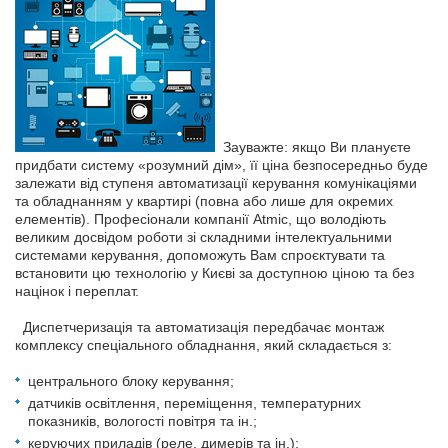
Зауважте: якщо Ви плануєте
придбати систему «розумний дім», її ціна безпосередньо буде
залежати від ступеня автоматизації керування комунікаціями
та обладнанням у квартирі (повна або лише для окремих
елементів). Професіонали компанії Atmic, що володіють
великим досвідом роботи зі складними інтелектуальними
системами керування, допоможуть Вам спроєктувати та
встановити цю технологію у Києві за доступною ціною та без
націнок і переплат.
Диспетчеризація та автоматизація передбачає монтаж
комплексу спеціального обладнання, який складається з:
центрального блоку керування;
датчиків освітлення, переміщення, температурних
показників, вологості повітря та ін.;
керуючих приладів (реле, димерів та ін.);