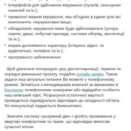
інтерфейсів для здійснення керування (пультів, сенсорних
панелей та ін.);
приватної мережі керування, яка об'єднає в єдине ціле всі
компоненти, перераховані вище;
обладнання, керування яким буде здійснюватися (штори,
лампи, двері, побутові прилади, система обігріву, вентиляції
та ін.);
мереж допоміжного характеру (інтернет, відео- та
аудіосигнал, телефон та ін.);
програмного забезпечення.
Щоб дізнатися попередню ціну диспетчеризації, терміни та
порядок виконання проєкту, подайте
онлайн заявку
. Також
задати інші актуальні питання Ви можете у телефонному
режимі. Зв'яжіться з менеджерами компанії за вказаними в
Контактах
телефонними номерами або відвідайте особисто
наш київський офіс. Розрахунок остаточної вартості
проводиться індивідуально відповідно до складності об'єкта.
Усі консультації надаються безкоштовно.
Замовте систему «розумний дім» і зробіть проживання у
квартирі комфортним та таким, що відповідає вимогам
сучасної епохи.