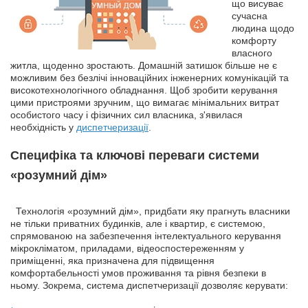
що висуває
сучасна
людина щодо
комфорту
власного
житла, щоденно зростають. Домашній затишок більше не є
можливим без безлічі інноваційних інженерних комунікацій та
високотехнологічного обладнання. Щоб зробити керування
цими пристроями зручним, що вимагає мінімальних витрат
особистого часу і фізичних сил власника, з'явилася
необхідність у
диспетчеризації
.
Специфіка та ключові переваги системи
«розумний дім»
Технологія «розумний дім», придбати яку прагнуть власники
не тільки приватних будинків, але і квартир, є системою,
спрямованою на забезпечення інтелектуального керування
мікрокліматом, приладами, відеоспостереженням у
приміщенні, яка призначена для підвищення
комфортабельності умов проживання та рівня безпеки в
ньому. Зокрема, система диспетчеризації дозволяє керувати: