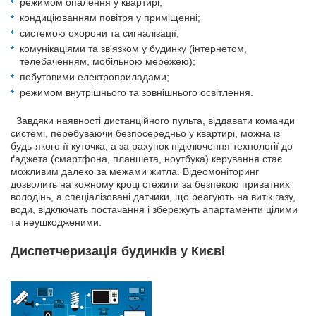
режимом опалення у квартирі;
кондиціюванням повітря у приміщенні;
системою охорони та сигналізації;
комунікаціями та зв'язком у будинку (інтернетом,
телебаченням, мобільною мережею);
побутовими електроприладами;
режимом внутрішнього та зовнішнього освітлення.
Завдяки наявності дистанційного пульта, віддавати команди
системі, перебуваючи безпосередньо у квартирі, можна із
будь-якого її куточка, а за рахунок підключення технології до
ґаджета (смартфона, планшета, ноутбука) керування стає
можливим далеко за межами житла. Відеомоніторинг
дозволить на кожному кроці стежити за безпекою приватних
володінь, а спеціалізовані датчики, що реагують на витік газу,
води, відключать постачання і збережуть апартаменти цілими
та неушкодженими.
Диспетчеризація будинків у Києві