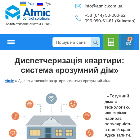
Укр
Рус
info@atmic.com.ua
+38 (044) 50-000-52
096 990-61-61 (Київстар)
Автоматизація систем ОВиК
0
Диспетчеризація квартири:
Кальку
система «розумний дім»
Atmic
»
Диспетчеризація квартири: система «розумний дім»
«Розумний
лятор
дім» є
технологією,
яка стрімко
набирає
популярність
в нашій країні.
Адже запити,