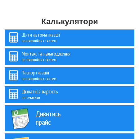
Калькулятори
Щити автоматизації
вентиляційних систем
Монтаж та налагодження
вентиляційних систем
Паспортизація
вентиляційних систем
Дізнатися вартість
автоматики
Дивитись
прайс