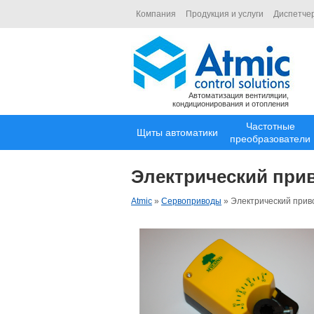
Компания
Продукция и услуги
Диспетче
Автоматизация вентиляции,
кондиционирования и отопления
Частотные
Щиты автоматики
преобразователи
Электрический при
Atmic
»
Сервоприводы
»
Электрический при