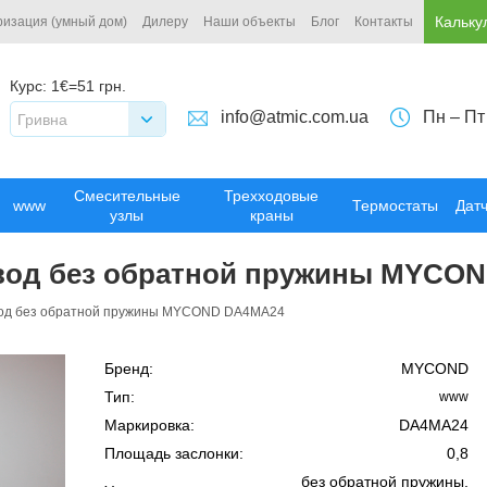
Кальку
ризация (умный дом)
Дилеру
Наши объекты
Блог
Контакты
Курс:
1€=51 грн.
info@atmic.com.ua
Пн – Пт
Гривна
Смесительные
Трехходовые
www
Термостаты
Дат
узлы
краны
вод без обратной пружины MYCO
вод без обратной пружины MYCOND DA4MA24
Бренд:
MYCOND
Тип:
www
Маркировка:
DA4MA24
Площадь заслонки:
0,8
без обратной пружины,