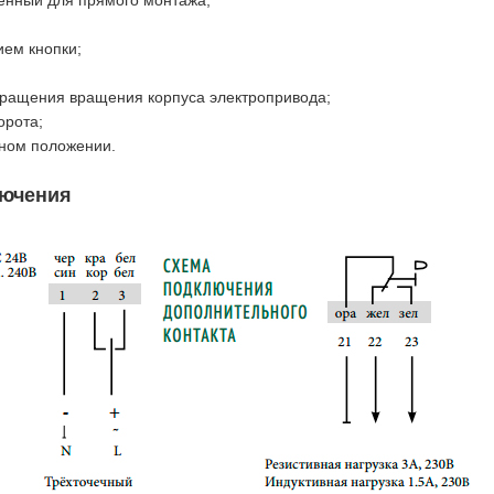
енный для прямого монтажа;
ием кнопки;
ращения вращения корпуса электропривода;
орота;
чном положении.
лючения