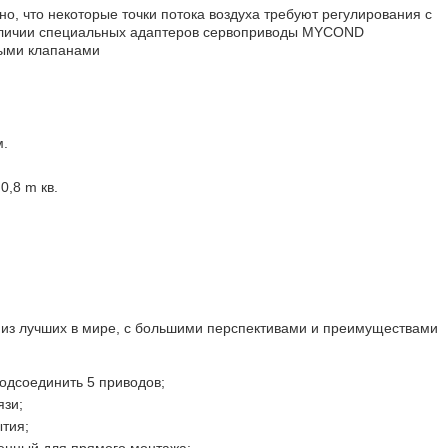
, что некоторые точки потока воздуха требуют регулирования с
аличии специальных адаптеров сервоприводы MYCOND
ными клапанами
м.
0,8 m кв.
з лучших в мире, с большими перспективами и преимуществами
дсоединить 5 приводов;
язи;
ытия;