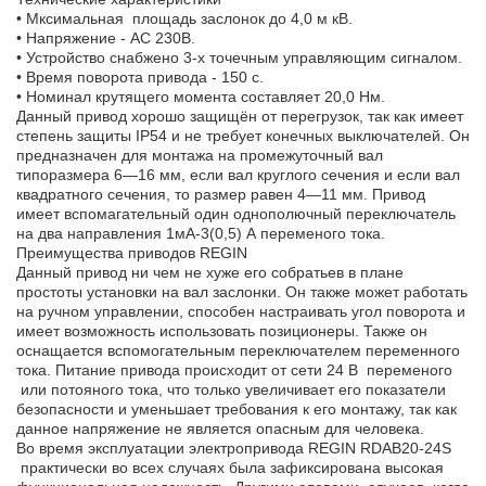
• Мксимальная площадь заслонок до 4,0 м кВ.
• Напряжение - АС 230В.
• Устройство снабжено 3-х точечным управляющим сигналом.
• Время поворота привода - 150 с.
• Номинал крутящего момента составляет 20,0 Нм.
Данный привод хорошо защищён от перегрузок, так как имеет
степень защиты IP54 и не требует конечных выключателей. Он
предназначен для монтажа на промежуточный вал
типоразмера 6—16 мм, если вал круглого сечения и если вал
квадратного сечения, то размер равен 4—11 мм. Привод
имеет вспомагательный один однополючный переключатель
на два направления 1мА-3(0,5) А переменого тока.
Преимущества приводов REGIN
Данный привод ни чем не хуже его собратьев в плане
простоты установки на вал заслонки. Он также может работать
на ручном управлении, способен настраивать угол поворота и
имеет возможность использовать позиционеры. Также он
оснащается вспомогательным переключателем переменного
тока. Питание привода происходит от сети 24 В переменого
или потояного тока, что только увеличивает его показатели
безопасности и уменьшает требования к его монтажу, так как
данное напряжение не является опасным для человека.
Во время эксплуатации электропривода REGIN RDAB20-24S
практически во всех случаях была зафиксирована высокая