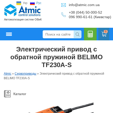
Укр
Рус
info@atmic.com.ua
+38 (044) 50-000-52
096 990-61-61 (Киевстар)
Автоматизация систем ОВиК
0
Электрический привод с
Кальку
обратной пружиной BELIMO
TF230А-S
Atmic
»
Сервоприводы
»
Электрический привод с обратной пружиной
лятор
BELIMO TF230А-S
Каталог