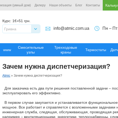
Кальку
ризация (умный дом)
Дилеру
Наши объекты
Блог
Контакты
Курс:
1€=51 грн.
info@atmic.com.ua
Пн – Пт
Гривна
Смесительные
Трехходовые
www
Термостаты
Дат
узлы
краны
Зачем нужна диспетчеризация?
Atmic
»
Зачем нужна диспетчеризация?
Для заказчика есть два пути решения поставленной задачи – пос
эксплуатировать его эффективно.
В первом случае закупается и устанавливается функциональное
мощное. Все работает и справляется с возложенными задачами 
инженерная служба, следящая, обслуживающая, проводящая ремо
например – вентиляционщики, энергетики, теплоснабженцы, служ