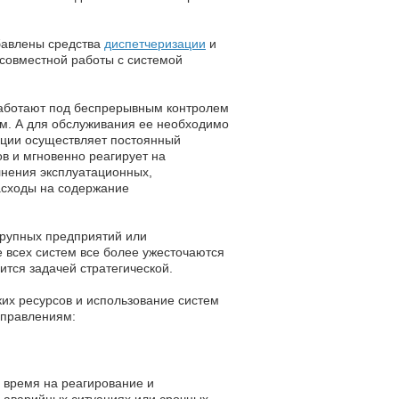
бавлены средства
диспетчеризации
и
 совместной работы с системой
работают под беспрерывным контролем
ем. А для обслуживания ее необходимо
ации осуществляет постоянный
в и мгновенно реагирует на
нения эксплуатационных,
асходы на содержание
крупных предприятий или
 всех систем все более ужесточаются
тся задачей стратегической.
их ресурсов и использование систем
аправлениям:
 время на реагирование и