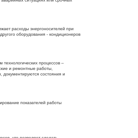
 аварийных ситуациях или срочных
ижает расходы энергоносителей при
 другого оборудования - кондиционеров
м технологических процессов –
ские и ремонтные работы,
, документируются состояния и
ирование показателей работы
сов, что позволяет сделать