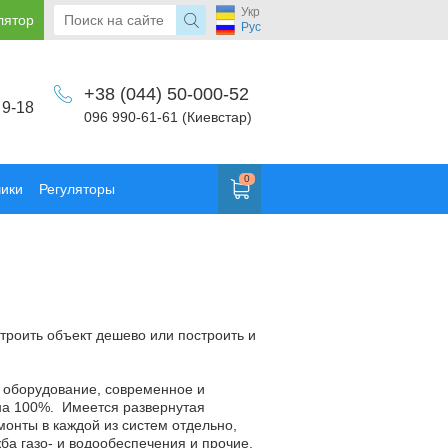
Укр
лятор
Рус
+38 (044) 50-000-52
 9-18
096 990-61-61 (Киевстар)
0
чики
Регуляторы
троить объект дешево или построить и
 оборудование, современное и
на 100%. Имеется развернутая
нты в каждой из систем отдельно,
ба газо- и водообеспечения и прочие.