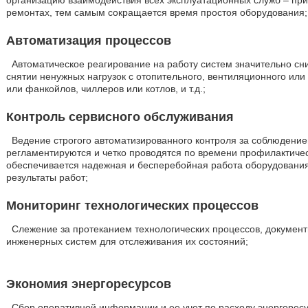
организацию взаимодействия всех эксплуатационных служб – при
ремонтах, тем самым сокращается время простоя оборудования;
Автоматизация процессов
Автоматическое реагирование на работу систем значительно сн
снятии ненужных нагрузок с отопительного, вентиляционного или
или фанкойлов, чиллеров или котлов, и т.д.;
Контроль сервисного обслуживания
Ведение строгого автоматизированного контроля за соблюдение
регламентируются и четко проводятся по времени профилактиче
обеспечивается надежная и бесперебойная работа оборудования
результаты работ;
Мониторинг технологических процессов
Слежение за протеканием технологических процессов, документ
инженерных систем для отслеживания их состояний;
Экономия энергоресурсов
Сбор оперативной информации и ее учет по расходу энергоресур