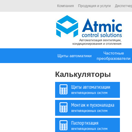
Компания
Продукция и услуги
Диспетче
Автоматизация вентиляции,
кондиционирования и отопления
Частотные
Щиты автоматики
преобразователи
Калькуляторы
Щиты автоматизации
вентиляционных систем
Монтаж и пусконаладка
вентиляционных систем
Паспортизация
вентиляционных систем