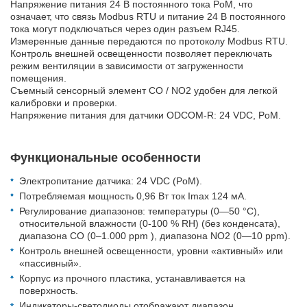
Напряжение питания 24 В постоянного тока PoM, что
означает, что связь Modbus RTU и питание 24 В постоянного
тока могут подключаться через один разъем RJ45.
Измеренные данные передаются по протоколу Modbus RTU.
Контроль внешней освещенности позволяет переключать
режим вентиляции в зависимости от загруженности
помещения.
Съемный сенсорный элемент CO / NO2 удобен для легкой
калибровки и проверки.
Напряжение питания для датчики ODCOM-R: 24 VDC, PoM.
Функциональные особенности
Электропитание датчика: 24 VDC (PoM).
Потребляемая мощность 0,96 Вт ток Imax 124 мA.
Регулирование диапазонов: температуры (0—50 °C),
относительной влажности (0-100 % RH) (без конденсата),
диапазона СО (0–1.000 ppm ), диапазона NO2 (0—10 ppm).
Контроль внешней освещенности, уровни «активный» или
«пассивный».
Корпус из прочного пластика, устанавливается на
поверхность.
Индикаторы-светодиоды отображают диапазон