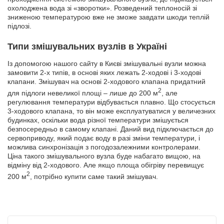
охолоджена вода зі «зворотки». Розведений теплоносій зі
зниженою температурою вже не зможе завдати шкоди теплій
підлозі.
Типи змішувальних вузлів в Україні
Із допомогою нашого сайту в Києві змішувальні вузли можна
замовити 2-х типів, в основі яких лежать 2-ходові і 3-ходові
клапани. Змішувач на основі 2-ходового клапана придатний
2
для підлоги невеликої площі – лише до 200 м
, але
регулювання температури відбувається плавно. Що стосується
3-ходового клапана, то він може експлуатуватися у величезних
будинках, оскільки вода різної температури змішується
безпосередньо в самому клапані. Даний вид підключається до
сервоприводу, який подає воду в разі зміни температури, і
можлива синхронізація з погодозалежними контролерами.
Ціна такого змішувального вузла буде набагато вищою, на
відміну від 2-ходового. Але якщо площа обігріву перевищує
2
200 м
, потрібно купити саме такий змішувач.