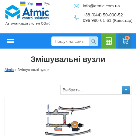
Укр
Рус
info@atmic.com.ua
+38 (044) 50-000-52
096 990-61-61 (Київстар)
Автоматизація систем ОВиК
0
Змішувальні вузли
Кальку
Atmic
»
Змішувальні вузли
Выбрать...
лятор