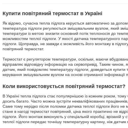
Купити повітряний термостат в Україні
Як відомо, сучасна тепла підлога керується автоматично за допом
температура підлоги регулюється змішувальним вузлом, який зміш
температури із метою знизити основний потік теплоносія до темпе
можливостям теплої підлоги. У якості датчика температурного па
підлоги. Щоправда, не завжди є можливість його монтажу в підлогу
повітряний термостат.
Термостат є регулятором температури, оскільки, маючи вбудовани
відправляє відповідну інформацію на сервопривід. Таким чином, 
датчик, який повідомляє температуру підлоги, доведеться купити т
керування змішувальним вузлом на основі отриманої інформації п
Коли використовується повітряний термостат?
В Україні тепла підлога стає популярнішою із кожним роком, тому
досить багато. Часто можна зустріти некваліфікованих працівників
Саме тому нерідко після поломки датчика теплої підлоги його не 
стане в нагоді термостат повітряний, ціна якого практично не відрі
підлоги. Його монтаж виконують у спеціальній коробці, врізаній у с
теплої підлоги передає точнішу температурну картину, ніж датчик 