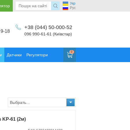
Укр
лятор
Рус
+38 (044) 50-000-52
 9-18
096 990-61-61 (Київстар)
0
и
Датчики
Регулятори
Выбрать...
 KP-61 (2м)