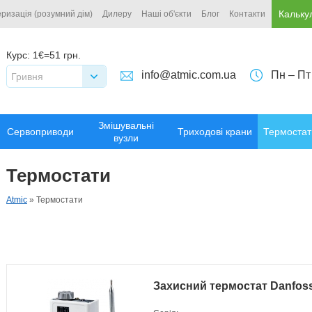
Кальку
ризація (розумний дім)
Дилеру
Наші об'єкти
Блог
Контакти
Курс:
1€=51 грн.
info@atmic.com.ua
Пн – Пт
Гривня
Змішувальні
Сервоприводи
Триходові крани
Термостат
вузли
Термостати
Atmic
»
Термостати
Захисний термостат Danfoss