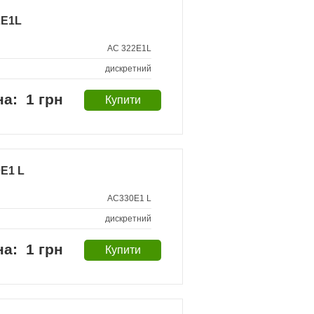
2E1L
AC 322E1L
дискретний
1 грн
E1 L
AC330E1 L
дискретний
1 грн