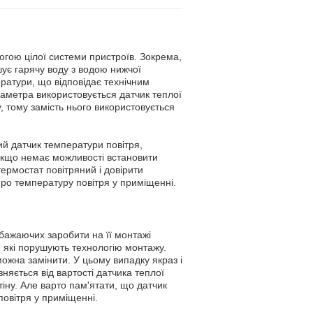
огою цілої системи пристроїв. Зокрема,
ує гарячу воду з водою нижчої
ратури, що відповідає технічним
раметра використовується датчик теплої
, тому замість нього використовується
й датчик температури повітря,
якщо немає можливості встановити
ермостат повітряний і довірити
ро температуру повітря у приміщенні.
 бажаючих заробити на її монтажі
, які порушують технологію монтажу.
можна замінити. У цьому випадку якраз і
зняється від вартості датчика теплої
тіну. Але варто пам'ятати, що датчик
повітря у приміщенні.