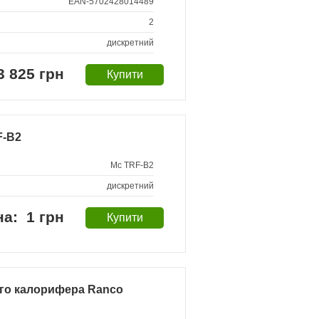
EAN-5702428014489
2
дискретний
3 825 грн
F-B2
Mc TRF-B2
дискретний
1 грн
го калорифера Ranco