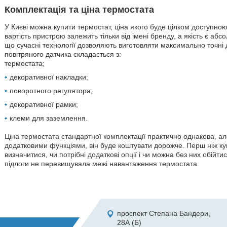
Комплектація та ціна термостата
У Києві можна купити термостат, ціна якого буде цілком доступною
вартість пристрою залежить тільки від імені бренду, а якість є а
що сучасні технології дозволяють виготовляти максимально точні 
повітряного датчика складається з:
термостата;
декоративної накладки;
поворотного регулятора;
декоративної рамки;
клеми для заземлення.
Ціна термостата стандартної комплектації практично однакова, ал
додатковими функціями, він буде коштувати дорожче. Перш ніж ку
визначитися, чи потрібні додаткові опції і чи можна без них обійти
підлоги не перевищувала межі навантаження термостата.
проспект Степана Бандери,
28А (Б)