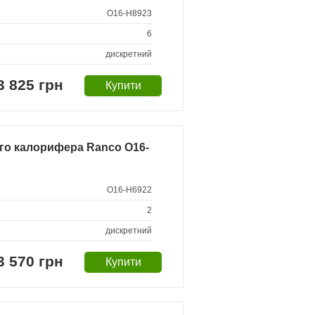
O16-H8923
6
дискретний
3 825 грн
го калорифера Ranco O16-
O16-H6922
2
дискретний
3 570 грн