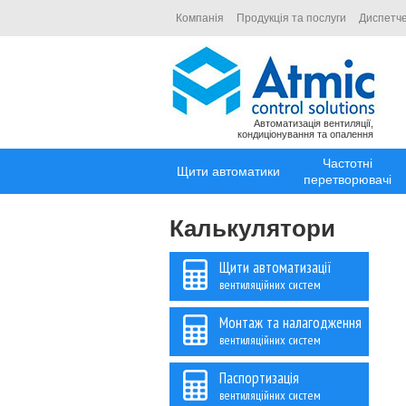
Компанія
Продукція та послуги
Диспетче
Автоматизація вентиляції,
кондиціонування та опалення
Частотні
Щити автоматики
перетворювачі
Калькулятори
Щити автоматизації
вентиляційних систем
Монтаж та налагодження
вентиляційних систем
Паспортизація
вентиляційних систем