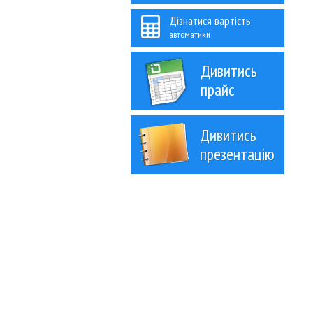
Дізнатися вартість
автоматики
Дивитись
прайс
Дивитись
презентацію