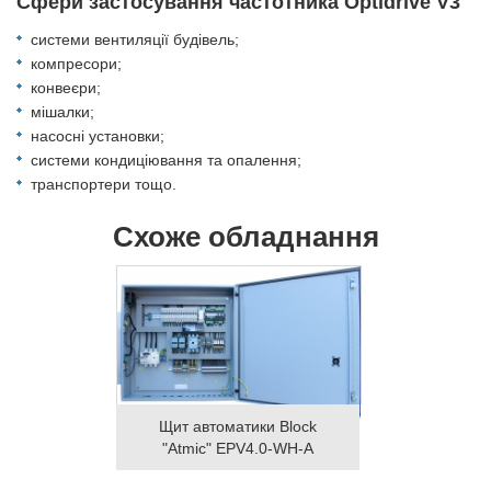
Сфери застосування частотника Optidrive V3
системи вентиляції будівель;
компресори;
конвеєри;
мішалки;
насосні установки;
системи кондиціювання та опалення;
транспортери тощо.
Схоже обладнання
Щит автоматики Block
"Atmic" EPV4.0-WH-A