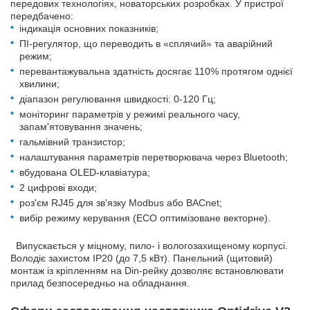
передових технологіях, новаторських розробках. У пристрої
передбачено:
індикація основних показників;
ПІ-регулятор, що переводить в «сплячий» та аварійний
режим;
перевантажувальна здатність досягає 110% протягом однієї
хвилини;
діапазон регулювання швидкості: 0-120 Гц;
моніторинг параметрів у режимі реального часу,
запам'ятовування значень;
гальмівний транзистор;
налаштування параметрів перетворювача через Bluetooth;
вбудована OLED-клавіатура;
2 цифрові входи;
роз'єм RJ45 для зв'язку Modbus або BACnet;
вибір режиму керування (ECO оптимізоване векторне).
Випускається у міцному, пило- і вологозахищеному корпусі.
Володіє захистом IP20 (до 7,5 кВт). Панельний (щитовий)
монтаж із кріпленням на Din-рейку дозволяє встановлювати
прилад безпосередньо на обладнання.