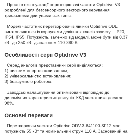
Прості в експлуатації перетворювачі частоти Optidrive V3
розроблені для безсенсорного векторного керування
трифазними двигунами всіх типів.
Моделі частотних перетворювачів лінійки Optidrive ODE
виготовляються із корпусами декількох класів захисту – IP20,
IP54, IP65. Потужність, залежно від моделі, може бути від 0,37
кВт до 250 кВт діапазоном 110-380 В.
Особливості серії Optidrive V3
Серед аналогів представники серії виділяються:
1) низьким енергоспоживанням;
2) універсальністю встановлення;
3) безшумною роботою.
Заводські налаштування оптимізовані відповідно до
динамічних характеристик двигунів. ККД частотника досягає
98%.
Основні переваги
Перетворювач частоти Optidrive ODV-3-641100-3F12 має
потужність 55 кВт та номінальний струм 110 А. Заснований на