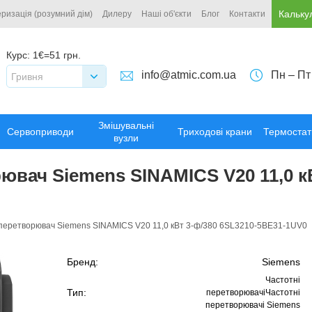
Кальку
ризація (розумний дім)
Дилеру
Наші об'єкти
Блог
Контакти
Курс:
1€=51 грн.
info@atmic.com.ua
Пн – Пт
Гривня
Змішувальні
Сервоприводи
Триходові крани
Термостат
вузли
ювач Siemens SINAMICS V20 11,0 кВ
перетворювач Siemens SINAMICS V20 11,0 кВт 3-ф/380 6SL3210-5BE31-1UV0
Бренд:
Siemens
Частотні
Тип:
перетворювачіЧастотні
перетворювачі Siemens