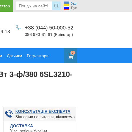
Укр
лятор
Рус
+38 (044) 50-000-52
 9-18
096 990-61-61 (Київстар)
0
и
Датчики
Регулятори
т 3-ф/380 6SL3210-
КОНСУЛЬТАЦІЯ ЕКСПЕРТА
Відповімо на питання, підкажемо
ДОСТАВКА
У всі регіони України