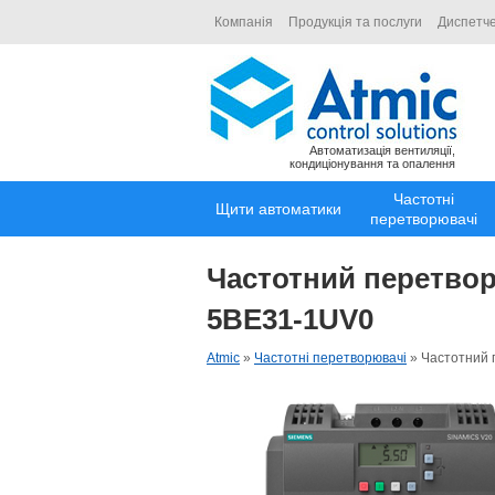
Компанія
Продукція та послуги
Диспетче
Автоматизація вентиляції,
кондиціонування та опалення
Частотні
Щити автоматики
перетворювачі
Частотний перетвор
5BE31-1UV0
Atmic
»
Частотні перетворювачі
»
Частотний 