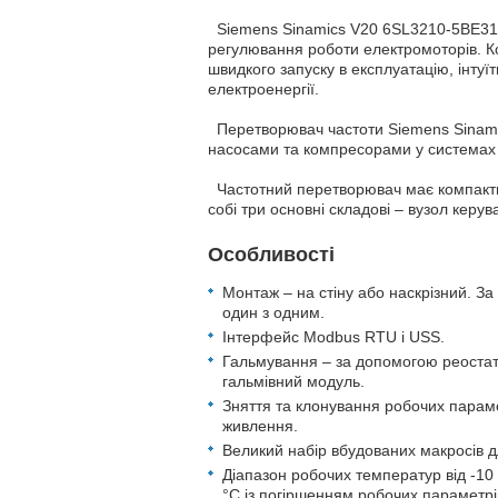
Siemens Sinamics V20 6SL3210-5BE31-
регулювання роботи електромоторів. Ко
швидкого запуску в експлуатацію, інтуї
електроенергії.
Перетворювач частоти Siemens Sinami
насосами та компресорами у системах 
Частотний перетворювач має компактні
собі три основні складові – вузол керу
Особливості
Монтаж – на стіну або наскрізний. З
один з одним.
Інтерфейс Modbus RTU і USS.
Гальмування – за допомогою реостата
гальмівний модуль.
Зняття та клонування робочих параме
живлення.
Великий набір вбудованих макросів д
Діапазон робочих температур від -10 
°С із погіршенням робочих параметрі