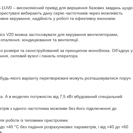
1UV0 – високоякісний привід для вирішення базових завдань щодо
ристувачі вибирають дану серію частотників через можливість
тивне керування, надійність у роботі та ефективну економію
cs V20 можна застосовувати для керування вентиляторами,
опалення, кондиціювання та вентиляції.
 розміри та сконструйований за принципом моноблока. Об'єднує у
вання, силовий вузол і панель оператора.
а будь-якого варіанту перетворювачі можуть розташовуватися поруч
. А в моделях потужністю від 7,5 кВт вбудований спеціальний
трів з одного частотника можливе без його підключення до
ля роботи із типовими пристроями.
до +40 °С без падіння розрахункових параметрів, і від +40 до +60
в.