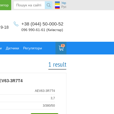
Укр
лятор
Рус
+38 (044) 50-000-52
 9-18
096 990-61-61 (Київстар)
0
и
Датчики
Регулятори
1 result
EV63-3R7T4
AEV63-3R7T4
3,7
3/380/50