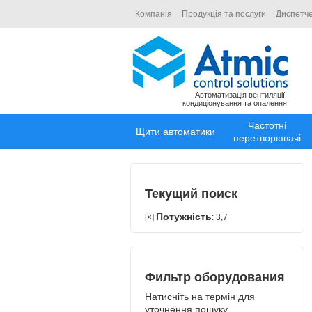
Компанія
Продукція та послуги
Диспетче
Автоматизація вентиляції,
кондиціонування та опалення
Частотні
Щити автоматики
перетворювачі
Текущий поиск
Потужність
[×]
: 3,7
Фильтр оборудования
Натисніть на термін для
уточнення пошуку.