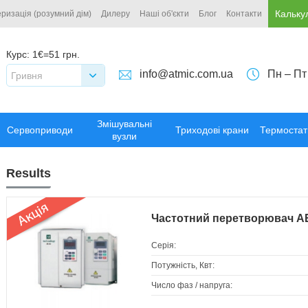
Кальку
ризація (розумний дім)
Дилеру
Наші об'єкти
Блог
Контакти
Курс:
1€=51 грн.
info@atmic.com.ua
Пн – Пт
Гривня
Змішувальні
Сервоприводи
Триходові крани
Термостат
вузли
Results
Частотний перетворювач A
Серія:
Потужність, Квт:
Число фаз / напруга: