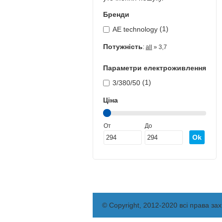
Бренди
(1)
AE technology
Потужність
:
all
» 3,7
Параметри електроживлення
(1)
3/380/50
Ціна
От
До
© Copyright, 2012-2020 всі права за