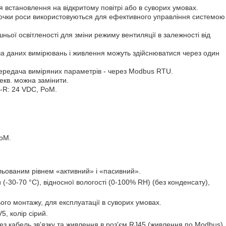
встановлення на відкритому повітрі або в суворих умовах.
ь точки роси використовуються для ефективного управління системою
шньої освітленості для зміни режиму вентиляції в залежності від
 даних вимірювань і живлення можуть здійснюватися через один
ередача виміряних параметрів - через Modbus RTU.
кв. можна замінити.
-R: 24 VDC, PoM.
PoM.
ульованим рівнем «активний» і «пасивний».
(-30-70 °C), відносної вологості (0-100% RH) (без конденсату),
ого монтажу, для експлуатації в суворих умовах.
, колір сірий.
 кабель зв'язку та живлення в роз'єм RJ45 (живлення по Modbus).