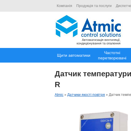
Компанія
Продукція та послуги
Диспетче
Автоматизація вентиляції,
кондиціонування та опалення
Частотні
Щити автоматики
перетворювачі
Датчик температури,
R
Atmic
»
Датчики якості повітря
»
Датчик темпе