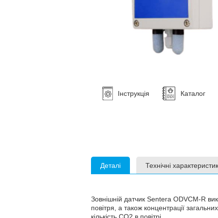
Інструкція
Каталог
Деталі
Технічні характеристи
Зовнішній датчик Sentera ODVCM-R вик
повітря, а також концентрації загальн
кількість CO2 в повітрі.