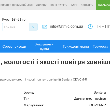
Кальку
ризація (розумний дім)
Дилеру
Наші об'єкти
Блог
Контакти
Курс:
1€=51 грн.
info@atmic.com.ua
Пн – Пт
Гривня
Змішувальні
Сервоприводи
Триходові крани
Термостат
вузли
 вологості і якості повітря зовні
ратури, вологості і якості повітря зовнішній Sentera ODVCM-R
Бренд:
Sentera
Тип:
Датчики якості повітря
Маркування:
ODVCM-R