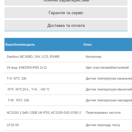
Технічні характеристики
Гарантія та сервіс
Доставка та оплата
Виробник/модель
Опис
Danfoss MCX06D, 24V, LCD, RS485
Контролер
24 мод. KAEDRA IP65 2х12
Щит пластиковий/металевий
T-A NTC 10k
Датчик температури канальни
RTF, NTC10 k , T=0…+50 °C
Датчик температури кімнатний
T-W NTC 10k
Датчик температури накладни
ACS150 1,5кВт 230В 1Ф IP20, ACS150-01E-07A5-2
Перетворювач частоти
LF32-05
Датчик перепаду тиску