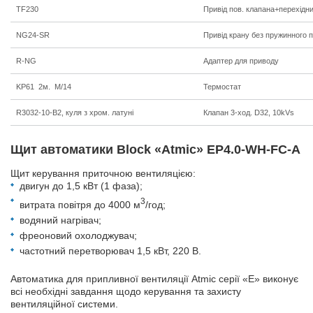
TF230
Привід пов. клапана+перехідн
NG24-SR
Привід крану без пружинного 
R-NG
Адаптер для приводу
KP61 2м. M/14
Термостат
R3032-10-B2, куля з хром. латуні
Клапан 3-ход. D32, 10kVs
Щит автоматики Block «Atmic» EP4.0-WH-FC-A
Щит керування приточною вентиляцією:
двигун до 1,5 кВт (1 фаза);
3
витрата повітря до 4000 м
/год;
водяний нагрівач;
фреоновий охолоджувач;
частотний перетворювач 1,5 кВт, 220 В.
Автоматика для припливної вентиляції Atmiс серії «Е» виконує
всі необхідні завдання щодо керування та захисту
вентиляційної системи.