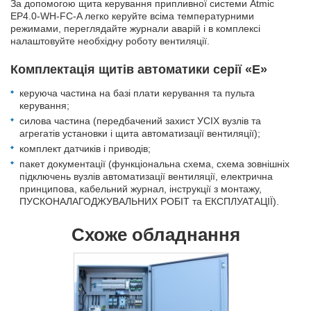
За допомогою щита керування припливної системи Atmic
EP4.0-WH-FC-A легко керуйте всіма температурними
режимами, переглядайте журнали аварій і в комплексі
налаштовуйте необхідну роботу вентиляції.
Комплектація щитів автоматики серії «Е»
керуюча частина на базі плати керування та пульта
керування;
силова частина (передбачений захист УСІХ вузлів та
агрегатів установки і щита автоматизації вентиляції);
комплект датчиків і приводів;
пакет документації (функціональна схема, схема зовнішніх
підключень вузлів автоматизації вентиляції, електрична
принципова, кабельний журнал, інструкції з монтажу,
ПУСКОНАЛАГОДЖУВАЛЬНИХ РОБІТ та ЕКСПЛУАТАЦІЇ).
Схоже обладнання