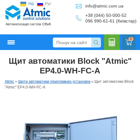
Укр
Рус
info@atmic.com.ua
+38 (044) 50-000-52
096 990-61-61 (Київстар)
Автоматизація систем ОВиК
0
Щит автоматики Block "Atmic"
Кальку
EP4.0-WH-FC-A
Atmic
»
Щити автоматики припливних установок
»
Щит автоматики Block
"Atmic" EP4.0-WH-FC-A
лятор